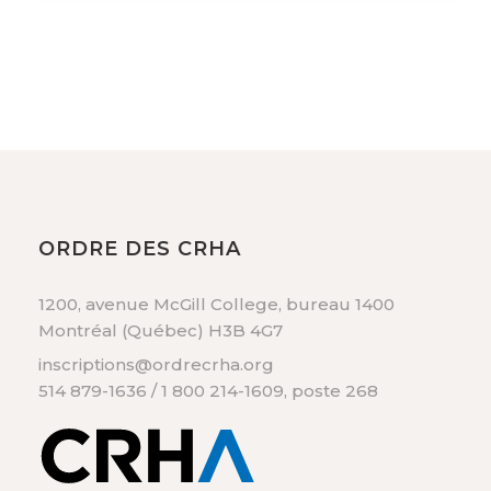
ORDRE DES CRHA
1200, avenue McGill College, bureau 1400
Montréal (Québec) H3B 4G7
inscriptions@ordrecrha.org
514 879-1636 / 1 800 214-1609, poste 268