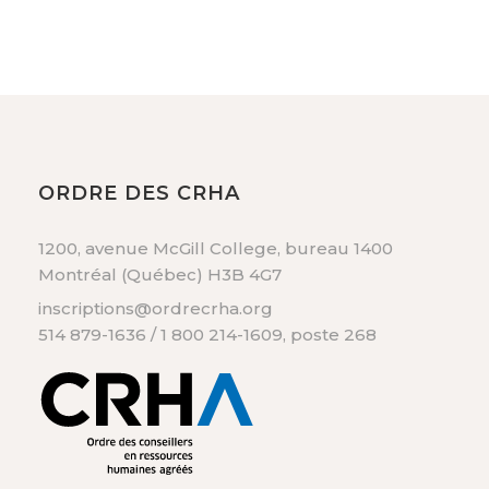
ORDRE DES CRHA
1200, avenue McGill College, bureau 1400
Montréal (Québec) H3B 4G7
inscriptions@ordrecrha.org
514 879-1636 / 1 800 214-1609, poste 268