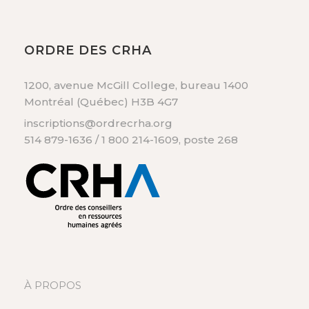
ORDRE DES CRHA
1200, avenue McGill College, bureau 1400
Montréal (Québec) H3B 4G7
inscriptions@ordrecrha.org
514 879-1636 / 1 800 214-1609, poste 268
À PROPOS