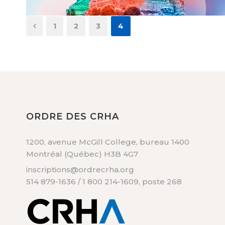
1
2
3
4
ORDRE DES CRHA
1200, avenue McGill College, bureau 1400
Montréal (Québec) H3B 4G7
inscriptions@ordrecrha.org
514 879-1636 / 1 800 214-1609, poste 268