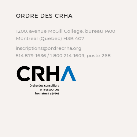
ORDRE DES CRHA
1200, avenue McGill College, bureau 1400
Montréal (Québec) H3B 4G7
inscriptions@ordrecrha.org
514 879-1636 / 1 800 214-1609, poste 268